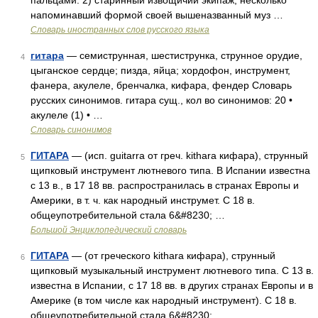
пальцами. 2) старинный извощичий экипаж, несколько
напоминавший формой своей вышеназванный муз …
Словарь иностранных слов русского языка
гитара
— семиструнная, шестиструнка, струнное орудие,
4
цыганское сердце; пизда, яйца; хордофон, инструмент,
фанера, акулеле, бренчалка, кифара, фендер Словарь
русских синонимов. гитара сущ., кол во синонимов: 20 •
акулеле (1) • …
Словарь синонимов
ГИТАРА
— (исп. guitarra от греч. kithara кифара), струнный
5
щипковый инструмент лютневого типа. В Испании известна
с 13 в., в 17 18 вв. распространилась в странах Европы и
Америки, в т. ч. как народный инструмет. С 18 в.
общеупотребительной стала 6&#8230; …
Большой Энциклопедический словарь
ГИТАРА
— (от греческого kithara кифара), струнный
6
щипковый музыкальный инструмент лютневого типа. С 13 в.
известна в Испании, с 17 18 вв. в других странах Европы и в
Америке (в том числе как народный инструмент). С 18 в.
общеупотребительной стала 6&#8230; …