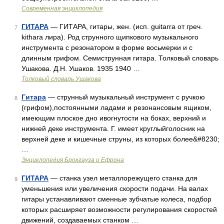
Современная энциклопедия
ГИТАРА
— ГИТАРА, гитары, жен. (исп. guitarra от греч.
7
kithara лира). Род струнного щипкового музыкального
инструмента с резонатором в форме восьмерки и с
длинным грифом. Семиструнная гитара. Толковый словарь
Ушакова. Д.Н. Ушаков. 1935 1940 …
Толковый словарь Ушакова
Гитара
— струнный музыкальный инструмент с ручкою
8
(грифом),постоянными ладами и резонансовым ящиком,
имеющим плоское дно ивогнутости на боках, верхний и
нижней деке инструмента. Г. имеет круглыйголосник на
верхней деке и кишечные струны, из которых более&#8230;
…
Энциклопедия Брокгауза и Ефрона
ГИТАРА
— станка узел металлорежущего станка для
9
уменьшения или увеличения скорости подачи. На валах
гитары устанавливают сменные зубчатые колеса, подбор
которых расширяет возможности регулирования скоростей
движений, создаваемых станком …