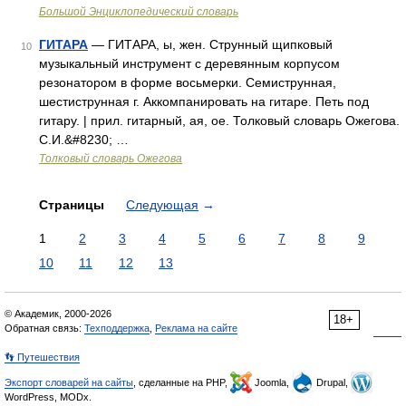
Большой Энциклопедический словарь
ГИТАРА
— ГИТАРА, ы, жен. Струнный щипковый
10
музыкальный инструмент с деревянным корпусом
резонатором в форме восьмерки. Семиструнная,
шестиструнная г. Аккомпанировать на гитаре. Петь под
гитару. | прил. гитарный, ая, ое. Толковый словарь Ожегова.
С.И.&#8230; …
Толковый словарь Ожегова
Страницы
Следующая
→
1
2
3
4
5
6
7
8
9
10
11
12
13
© Академик, 2000-2026
18+
Обратная связь:
Техподдержка
,
Реклама на сайте
👣 Путешествия
Экспорт словарей на сайты
, сделанные на PHP,
Joomla,
Drupal,
WordPress, MODx.