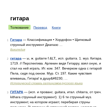
гитара
Толкование
Перевод
Книги
Гитара
— Классификация • Хордофон • Щипковый
1
струнный инструмент Диапазо …
Википедия
гитара
— ы, ж. guitarre f.&LT;, исп. guitarra. 1. муз. Китара.
2
1719. // Перспектива. Арлекин видя Гитарру, взял оную, и
стал на ней играть. Ит. ком. 347. Вечерком одна с гитарой
Пела, сидя под окном. Мур. Ст. 197. Какие чувствия
вливаешь, Гитара! в душу&#8230; …
Исторический словарь галлицизмов русского языка
ГИТАРА
— (исп. и прованс. guitara, итал. chitarra, от греч.
3
kithara струнный инструмент). 1) 6 ти струнный муз.
инструмент, на котором играют, перебирая струны